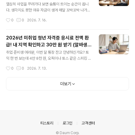
저 고려해야 합니다. 오늘 포스팅에서는 내 계좌의 혜택은
열심히 사업을 꾸려가다 보면 숨통이 트이는 순간이 옵니
그대로 살리면서 급한 불을 끌 수 있는 중도담보대출의 조
다. 생각지도 못한 여유 자금이 생겨 매달 꼬박꼬박 나가는
건, 은행별 금리 비교, 그리고 현명한 대출 활용 기준까지
대출 이자부터 줄이고 싶어지죠. 그런데 기쁜 마음으로 은
작성시간
0
0
2026. 7. 16.
명확하게 정리해 드립니다.1. 청년도약계좌, 지금 당장 해지
행 앱을 켰다가 당황하는 대표님들이 많습니다. 빚을 갚겠
하면 안 되는 3가지..
다는데 원금의 1% 안팎에 달하는 '중도상환 수수료(해약
금)'를 내라고 하니까요. 수백만 원에서 수천만 원의 원금을
2026년 미취업 청년 자격증 응시료 전액 환
갚을 때 이 수수료는 결코 무시할 수 없는 금액입니다. 하지
급! 내 지역 확인하고 30만 원 받기 (알바생
만 다행히도 여러분이 받은 대출이 '소상공인 정책자금'이
글 내용
가능)
라면 이야기가 다릅니다. 조건만 맞으면 수수료 1원도 없이
취업 준비생 여러분, 이번 달 통장 잔고 안녕하신가요? 토
깔끔하게 빚을 털어낼 수 있거든요. 지금부터 내 대출은 수
익 한 번 보는데 4만 8천 원, 오픽이나 토스 같은 스피킹 시
수료 면제 대상인지, 갚기 전에 반드시 확인해야 할 주의사
험은 8만 4천 원. 여기에 기사 자격증이나 한국사까지 준
작성시간
0
0
2026. 7. 13.
항은 무엇인지 자영업자의 시선에서 알기 쉽게 정리해 드
비하다 보면, 한 달에 시험 응시료로만 20~30만 원이 훌
리겠습니다.1...
쩍 빠져나갑니다. 원하는 점수가 한 번에 나오면 다행이지
만, 현실은 그렇지 않죠. "스펙 쌓다가 파산하겠다"는 우스
더보기
갯소리가 결코 농담으로 들리지 않는 요즘입니다. 하지만
잠깐, 이 비싼 응시료를 지자체에서 100% 현금으로 돌려
준다는 사실, 알고 계셨나요? 오늘은 피 같은 내 돈을 지켜
줄 '2026년 미취업 청년 자격증 시험 응시료 지원(환급)
사업'에 대해 완벽하게 정리해 드리겠습니다. 우리 동네는
얼마를 주는지, 알바생도 받을 수 있는지, 신청은 어떻..
의안내
티스토리
로그인
고객센터
© Daum Corp.