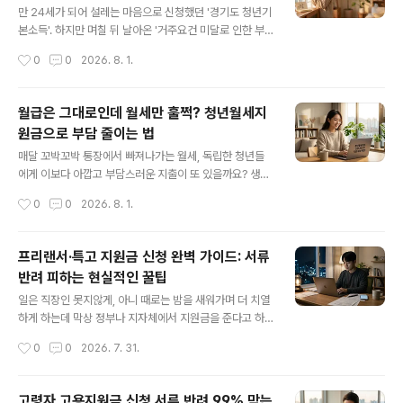
다. 정말 다행인 소식은, 줄어든 월급을 국가(고용보험)에
만 24세가 되어 설레는 마음으로 신청했던 '경기도 청년기
서 보전해 주는데 2026년 1월부터 이 지원금의 한도(상한
본소득'. 하지만 며칠 뒤 날아온 '거주요건 미달로 인한 부
액)가 대폭 인상되었다는 점입니다. 오늘은 2026년 개정
적격(탈락)' 카카오톡 알림에 당황하셨나요? "난 태어날 때
작성시간
0
0
2026. 8. 1.
된 내용을 바탕으로, 내 월급 명세서를 보며 단축 급여를 직
부터 경기도에 살았는데 무슨 소리지?", "대학교 기숙사 때
접 계산해 ..
문에 잠깐 서울로 주소 옮긴 것뿐인데..." 억울한 마음에 관
할 행정복지센터에 전화해 보려 해도 연결이 쉽지 않아 답
월급은 그대로인데 월세만 훌쩍? 청년월세지
답하셨을 겁니다. 하지만 너무 걱정하지 마세요. 행정 시스
원금으로 부담 줄이는 법
템은 신청자의 '주민등록초본' 기록을 전산으로 자동 필터
글 내용
링하기 때문에 벌어지는 아주 흔한 해프닝입니다. 정해진
매달 꼬박꼬박 통장에서 빠져나가는 월세, 독립한 청년들
이의신청 기간 내에 '불가피한 일시적 전출'이었음을 증명
에게 이보다 아깝고 부담스러운 지출이 또 있을까요? 생활
하는 서류와 사유서만 제대로 제출하면 충분히 잃어버린
비라도 좀 아껴보려 정부 지원금을 알아보지만, 정책마다
작성시간
0
0
2026. 8. 1.
지원금을 되찾을 수 있습니다. 오늘은 수많은 청년들의 구
기준이 다르고 이름도 비슷해서 내게 맞는 혜택을 찾기란
제 사례를 바..
쉽지 않습니다. 특히 ‘청년월세특별지원 2회차’ 소식을 듣
고 신청하려다가, "어? 나 이미 주거급여 받고 있는데 중복
프리랜서·특고 지원금 신청 완벽 가이드: 서류
으로 되나?", "작년에 지자체에서 월세 지원받았는데 또 신
반려 피하는 현실적인 꿀팁
청해도 될까?"라며 헷갈려 하시는 분들이 정말 많습니다.
글 내용
원칙적으로 세금이 투입되는 정부 복지 혜택은 이중 지급
일은 직장인 못지않게, 아니 때로는 밤을 새워가며 더 치열
을 깐깐하게 제한하거든요. 하지만 지레짐작으로 포기하기
하게 하는데 막상 정부나 지자체에서 지원금을 준다고 하
엔 이릅니다. 특정 조건만 맞으면 기존 혜택에 더해 ‘차
면 남의 나라 이야기처럼 느껴지신 적 있으신가요? 프리랜
작성시간
0
0
2026. 7. 31.
액’을 지원받거나, 이전 혜택이 끝난 후 다시 신청할 수 있
서와 특수형태근로종사자(이하 특고) 분들이 모인 커뮤니
는 숨겨진 예외 조항이 ..
티를 보면, "소득이 반토막 났는데 증빙할 방법이 없어서
포기했다", "서류 미비로 세 번이나 반려당하고 결국 신청
고령자 고용지원금 신청 서류 반려 99% 막는