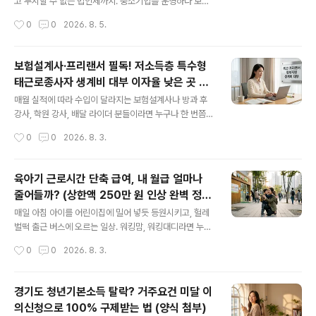
했던 시기의 손실을 외면받은 사장님들의 억울함이 결국
고 무시할 수 없는 법인세까지. 중소기업을 운영하다 보면
대규모 행정소송으로 이어졌고, 2026년 현재 새로운 국면
"직원들에게 보상은 넉넉히 해주고 싶은데, 세금 떼고 나면
작성시간
0
0
2026. 8. 5.
을 맞이하고 있습니다. 오늘은 최근 들려오는 손실보상 소
회사도 직원도 남는 게 없다"는 푸념이 절로 나옵니다. 만
송 ..
약 직원에게 주는 보너스에 세금과 4대 보험료가 전혀 붙
지 않고, 회사는 그 금액만큼 법인세를 감면받을 수 있는 합
보험설계사·프리랜서 필독! 저소득층 특수형
법적인 방법이 있다면 어떨까요? 아는 대표님들만 조용히
태근로종사자 생계비 대부 이자율 낮은 곳 베
활용하고 있다는 '직무발명보상제도'가 바로 그 주인공입
글 내용
스트 3
니다. 특히 최근 세법이 개정되면서 비과세 한도가 크게 늘
매월 실적에 따라 수입이 달라지는 보험설계사나 방과 후
어나 실무자들 사이에서 다시금 뜨거운 감자로 떠오르고
강사, 학원 강사, 배달 라이더 분들이라면 누구나 한 번쯤
있습니다. 오늘은 이 제도를 회사에 안전하게 세팅하고, 세
‘자금맥경화’를 겪어보셨을 겁니다. 이번 달 소득이 줄어 당
작성시간
0
0
2026. 8. 3.
금 폭탄 없이 스마트하게 절세하는 실무 노하우를 정리해
장 급전이 필요한데, 은행에서는 안정적인 고정 수입과 재
드립니다.💡 직무..
직 증빙을 요구하며 대출 문턱을 한껏 높이기 때문입니다.
결국 현금서비스나 고금리 카드론에 손을 대기 쉽지만, 이
육아기 근로시간 단축 급여, 내 월급 얼마나
는 장기적인 자산 관리에 치명적인 독이 됩니다. 오늘은 소
줄어들까? (상한액 250만 원 인상 완벽 정
득이 일정치 않은 특고(특수형태근로종사자) 신분이라도,
글 내용
리)
1금융권보다 훨씬 저렴하게 이용할 수 있는 정부 지원 생계
매일 아침 아이를 어린이집에 밀어 넣듯 등원시키고, 헐레
비 대부 이자율 낮은 곳 베스트 3를 완벽하게 정리해 드립
벌떡 출근 버스에 오르는 일상. 워킹맘, 워킹대디라면 누구
니다. 불필요한 이자 지출을 막고 현금 흐름을 개선할 수 있
나 겪는 아침 전쟁이죠. 아이가 초등학교에 입학하거나 손
작성시간
0
0
2026. 8. 3.
는 가장 확실한 방법들을 확인해 보시기 바랍니다.1. 은행권
길이 더 필요한 시기가 오면 자연스럽게 '육아기 근로시간
대출, 특고에게 ..
단축 제도'를 떠올리게 됩니다. 하지만 막상 사장님이나 인
사팀에 신청서를 내밀려다 멈칫하게 되는 이유, 바로 '돈'
경기도 청년기본소득 탈락? 거주요건 미달 이
때문일 텐데요. "근무 시간이 줄어들면 내 월급도 반토막
의신청으로 100% 구제받는 법 (양식 첨부)
나는 건 아닐까?" 하는 현실적인 걱정이 앞서기 마련입니
글 내용