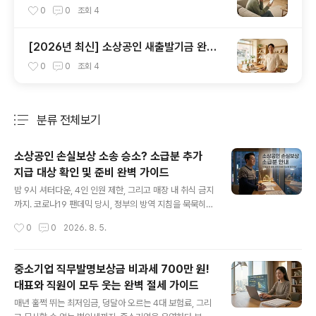
중도담보대출 금리와 꿀팁
0
0
조회
4
[2026년 최신] 소상공인 새출발기금 완벽
가이드: 부실차주 vs 부실우려차주 조건과 혜
0
0
조회
4
택 총정리
분류 전체보기
주요 글 목록
소상공인 손실보상 소송 승소? 소급분 추가
지급 대상 확인 및 준비 완벽 가이드
글 내용
밤 9시 셔터다운, 4인 인원 제한, 그리고 매장 내 취식 금지
까지. 코로나19 팬데믹 당시, 정부의 방역 지침을 묵묵히
따르며 텅 빈 매장을 지켜야 했던 사장님들의 한숨을 우리
작성시간
0
0
2026. 8. 5.
는 똑똑히 기억합니다. 빚을 내어 월세를 내고 직원들 월급
을 챙기면서도 '곧 나아지겠지'라는 희망 하나로 버틴 시간
들이었죠. 하지만 정작 2021년 7월 7일, 손실보상법이 시
중소기업 직무발명보상금 비과세 700만 원!
행되었을 때 많은 분들이 허탈감을 감추지 못했습니다. 법
대표와 직원이 모두 웃는 완벽 절세 가이드
공포일 '이전'의 피해에 대해서는 소급하여 보상하지 않는
글 내용
다는 꼬리표가 붙어 있었기 때문입니다. 가장 피해가 극심
매년 훌쩍 뛰는 최저임금, 덩달아 오르는 4대 보험료, 그리