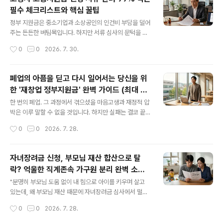
기간이 끝났다"는 안타까운 사연이 정말 많습니다. 고용보
필수 체크리스트와 핵심 꿀팁
험이라는 안전망 밖에서 묵묵히 일해왔지만, 정해진 월급
글 내용
명세서가 없다는 이유만으로 혜택의 사각지대에 놓이는 것
정부 지원금은 중소기업과 소상공인의 인건비 부담을 덜어
이죠. 하지만 지레 포기하기엔 이릅니다. 지자체별로 시행
주는 든든한 버팀목입니다. 하지만 서류 심사의 문턱을 넘
되는 '지역고용대응 특별지원금' 혹은 각종 '특고·프리랜서
지 못해 고배를 마시는 경우가 적지 않습니다. 특히 '고령자
작성시간
0
0
2026. 7. 30.
고용안정지원금'은 꼼꼼히 파고들면 분명 길이 있습니다.
고용지원금'은 고용 창출과 유지라는 두 가지 요건을 동시
오늘 이 글에서는 뻔..
에 충족해야 하므로 관할 고용센터의 서류 심사가 매우 깐
깐한 편입니다. 노무사나 세무 대리인 없이 직접 지원금을
폐업의 아픔을 딛고 다시 일어서는 당신을 위
신청하다가 예상치 못한 서류 누락으로 반려 통보를 받고
한 '재창업 정부지원금' 완벽 가이드 (최대 2
당황하신 대표님들이 많으실 겁니다. 심사가 지연되면 당
글 내용
천만 원)
장 계획했던 자금 운용에도 차질이 생기게 마련이죠. 오늘
한 번의 폐업. 그 과정에서 겪으셨을 마음고생과 재정적 압
은 수많은 사업장에서 공통으로 겪는 고령자 고용지원금
박은 이루 말할 수 없을 것입니다. 하지만 실패는 결코 끝이
서류 누락 및 반려 실수 베스트 3가지를 심층적으로 분석
아닙니다. 오히려 지난 경험은 새로운 사업을 더 단단하게
작성시간
0
0
2026. 7. 28.
하고, 단 한 번에 승인을 받아내는 실무 노하우를 정리해 드
만들어 줄 가장 강력한 무기가 됩니다. 정부 역시 이러한
리겠습니다.깐깐한 고용지원금..
'경험치'의 가치를 잘 알고 있기에, 다시 한번 용기를 내는
분들을 위해 든든한 디딤돌을 마련해두고 있습니다. 혼자
자녀장려금 신청, 부모님 재산 합산으로 탈
모든 것을 감당하려 하지 마세요. 오늘 소개해 드릴 재창업
락? 억울한 직계존속 가구원 분리 완벽 소명
지원사업을 꼼꼼히 확인하시고, 자금부터 실무 교육, 전문
글 내용
가이드
가의 노하우까지 알뜰하게 챙겨가시길 바랍니다.💡 한눈에
"분명히 부모님 도움 없이 내 힘으로 아이를 키우며 살고
보는 재창업 지원 혜택 요약 시간이 부족한 분들을 위해 가
있는데, 왜 부모님 재산 때문에 자녀장려금 심사에서 떨어
장 핵심적인 지원 내용 3가지를 먼저 정리해 드립니다. 핵
지는 걸까요?" 매년 장려금 신청 기간이 되면 정말 많은 분
작성시간
0
0
2026. 7. 28.
심 지원 항목혜택 요약기대 효과 💰 사업화 자금최대 ..
들이 이런 답답함을 호소하십니다. 자녀장려금은 부부의
소득뿐만 아니라 '가구원 전체의 재산'을 꼼꼼하게 따져 지