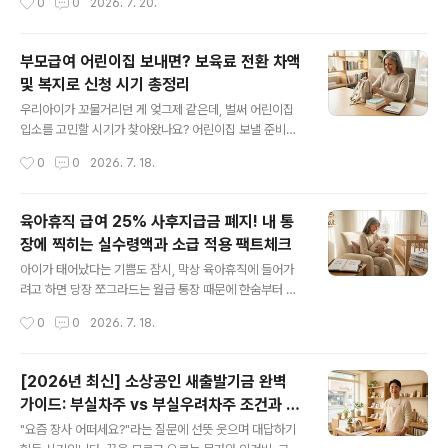
0
0
2026. 7. 20.
기 가구에 실질적인 도움의 손길이 닿고 있습니다. 2026
일입니다. 제조업 등 빈일자리 업종에 취업한 청년에게 최
년 현재 적용되는 정확..
대 200만 원을 지급하는 든든한 혜택, '일자리채움 청년지
원금'. 2026년 현재도 많은 청년들이 이 제도의 혜택을 보
부모급여 어린이집 보내면? 보육료 전환 차액
고 있지만, 의외로 첫 관문인 '근로계약서'에서 미끄러지는
및 복지로 신청 시기 총정리
분들이 상당히 많습니다. 애써 조건을 맞춰 입사했는데 계
글 내용
약서 속 단어 하나 때문에 지원금을 날릴 수는 없겠죠? 오
우리아이가 꼬물거리던 게 엊그제 같은데, 벌써 어린이집
늘은 심사관이 근로계약서에서 가장 깐깐하게 살펴보는 3
입소를 고민할 시기가 찾아왔나요? 어린이집 보낼 준비를
가지 필수 문구와 반려를 피하는 꿀팁을 명확하게 정리해
하다 보면 낮잠 이불부터 고리 수건까지 챙길 준비물도 산
작성시간
0
0
2026. 7. 18.
드립니다. 지금 당장 서랍 속에 있는 근로계약서를 꺼내서
더미지만, 부모님들 머리를 가장 아프게 하는 건 바로 '지원
함께 비교..
금' 문제입니다.맘카페를 보다 보면 하루에도 몇 번씩 이런
질문이 올라옵니다. "어린이집 가면 달마다 들어오던 부모
육아휴직 급여 25% 사후지급금 폐지! 내 통
급여 끊기나요?" "보육료 결제하고 남은 돈은 받을 수 있는
장에 찍히는 실수령액과 소급 적용 팩트체크
건가요?" 육아 동지 여러분, 너무 걱정하지 마세요. 결론부
글 내용
터 확실하게 짚어드리자면 어린이집에 간다고 해서 정부
아이가 태어났다는 기쁨도 잠시, 막상 육아휴직에 들어가
지원금이 허공으로 사라지는 것은 아닙니다. 보육료를 결
려고 하면 당장 쪼그라드는 월급 통장 때문에 한숨부터 나
제하고 남은 '차액'은 우리 통장으로 고스란히 들어옵니다.
오는 분들 많으시죠? 기저귀부터 분유, 예방접종까지 숨만
작성시간
0
0
2026. 7. 18.
오늘 이 글에서는 0세, 1세 연령별로 통장에 정확히 얼마가
쉬어도 돈이 나가는 시기인데 말입니다. 그동안 많은 부모
찍히는지, ..
님들의 속을 태웠던 주범, 바로 ‘육아휴직 급여 사후지급금
(25%) 제도’였습니다. 하지만 정말 다행스럽게도 이 제도
[2026년 최신] 소상공인 새출발기금 완벽
가 전면 폐지되면서 휴직자들의 숨통이 트이게 되었는데
가이드: 부실차주 vs 부실우려차주 조건과 혜
요. "그래서 당장 내 통장에는 얼마가 들어오는 건데?", "제
글 내용
택 총정리
도 변경 시점에 휴직 중이었는데, 나도 떼인 돈(?)을 돌려받
"요즘 장사 어떠세요?"라는 질문에 선뜻 웃으며 대답하기