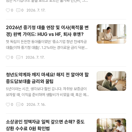
을 수 있을까?" 맘카페를 검색해 봐도 헷갈리기만 했던 분
힘든 시기입니다. 끝을 모르고 오르는 물가와 인건비, 그리
들을 위해, 현재 시행 중인 육아휴직 급여 제도의 핵심과 소
고 무엇보다 매달 통장에서 무섭게 빠져나가는 대출 이자
작성시간
0
0
2026. 7. 17.
급 적용 기준을 속 시원하게 정리해 드리겠습니다.⏱️ 바쁜
때문에 밤잠을 설치는 사장님들이 정말 많습니다. 열심히
엄빠를 ..
일해도 빚이 줄어들지 않아 폐업을 고민하고 계시거나, 이
미 연체가 시작되어 독촉 전화에 시달리고 계신다면 '새출
2026년 중기청 대출 연장 및 이사(목적물 변
발기금'이 확실한 돌파구가 될 수 있습니다. 정부에서 소상
경) 완벽 가이드: HUG vs HF, 퇴사 후엔?
공인과 자영업자의 빚 부담을 덜어주기 위해 운영하는 새
글 내용
출발기금이 2026년을 맞이하여 지원 대상과 혜택을 대폭
첫 독립의 든든한 동아줄이었던 '중소기업 청년 전세자금
확대했습니다. 기존보다 원금 감면 폭이 커졌고, 신청 기간
대출(이하 중기청 대출)'. 1.2%라는 경이로운 금리 덕분에
도 연장되었으며, 성실히 갚는 분들을 위한 파격적인 인센
숨통이 트였지만, 어느덧 2년 만기가 훌쩍 다가오면 눈앞
작성시간
0
1
2026. 7. 17.
티브까지 신설되었죠. 하지만 복잡한 금융 용어 때문에 내
이 캄캄해지기 마련입니다."그냥 연장만 하면 되는 건가?
가 대상이 되는지, 어떤..
이사 가려면 어떻게 해야 하지? 나 그동안 퇴사했는데 어떡
하지?" 머릿속이 복잡하신 분들을 위해 준비했습니다. 은
청년도약계좌 깨지 마세요! 해지 전 알아야 할
행에 연차 내고 헛걸음하기 전에, 2026년 기준 중기청 대
중도담보대출 금리와 꿀팁
출 연장과 목적물 변경(이사)에 대해 반드시 알아야 할 핵
글 내용
심만 짚어드릴게요.💡 1. 2년 차와 4년 차는 다르다: 대출
5년이라는 시간, 생각보다 훨씬 깁니다. 자취방 보증금이
연장 기본 룰중기청 대출은 기본 2년 계약이며, 최대 4회
모자랄 때, 이직을 준비하며 생활비가 비었을 때, 혹은 예상
까지 연장해 최장 10년까지 이용할 수 있는 효자 상품입니
치 못한 병원비가 청구되었을 때. 청년도약계좌 가입자들
작성시간
0
0
2026. 7. 16.
다. 하지만 '몇 번째 연장이냐'에 따라 적용되는 금리가 확
이 가장 먼저 떠올리는 생각은 아마 "이거 그냥 해지할
연히 달라..
까?"일 것입니다. 매월 성실하게 납입해 온 청년도약계좌.
당장 쓸 돈이 없다고 덜컥 해지 버튼을 누르기엔 그동안 쌓
소상공인 정책자금 일찍 갚으면 손해? 중도
아온 혜택이 너무나도 아깝습니다. 급전이 필요하다면 해
상환 수수료 0원 확인법
지 대신 '청년도약계좌 중도담보대출(적금담보대출)'을 먼
글 내용