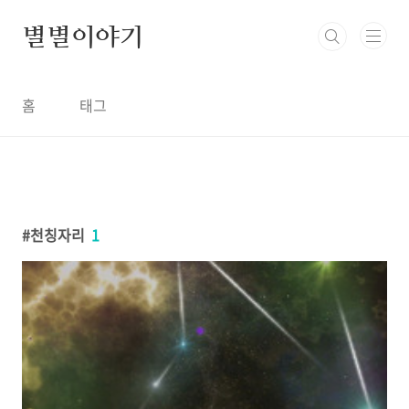
본문 바로가기
별별이야기
홈
태그
천칭자리
1