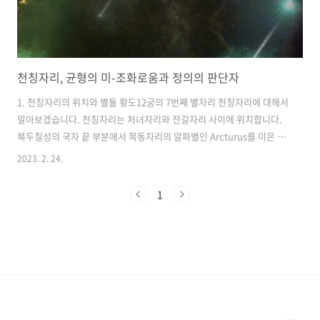
천칭자리, 균형의 미-조화로움과 정의의 판단자
1. 천칭자리의 위치와 별들 황도12궁의 7번째 별자리 천칭자리에 대해서
알아보겠습니다. 천칭자리는 처녀자리와 전갈자리 사이에 위치합니다.
북두칠성의 국자 끝 부분에서 목동자리의 알파별인 Arcturus를 이은 거
리를 1.5배 정도 연장하면 천칭자리의 알파별인 Zubenelgenubi를 만
2023. 2. 24.
날 수 있습니다. 하지만 Zubenelgenubi는 약 3 등성으로 어두운 편이
라서 도시에서 찾기는 쉽지 않을 수도 있습니다. 여름에 전갈자리가 떠오
1
르는 시점쯤 되면 천칭자리는 조금 더 떠오르기 때문에 찾기 쉬워집니다.
물론 전갈자리 알파별인 Antares가 1 등성으로 밝은 별이라 이 별을 찾
으면 천칭자리는 쉽게 찾을 수 있습니다. 고대에는 천칭자리가 전갈자리
의 일부분으로 여겨졌습니다. 천칭자리의 그리스 이름이 Che..